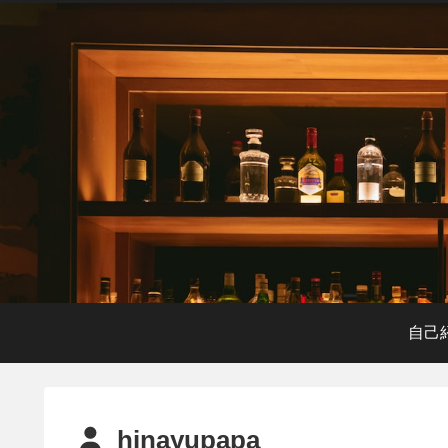
自己
hinayupapa