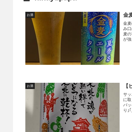
金
お酒
金麦
み口
麦の
が強
【
お酒
サッ
に取
パッ
り｣