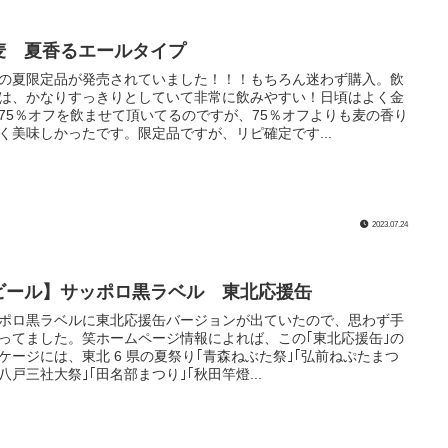
麦 夏香るエールタイプ
の夏限定品が発売されていました！！！もちろん迷わず購入。飲
は、かなりすっきりとしていて非常に飲みやすい！日頃はよく金
75％オフを飲ませて頂いてるのですが、75％オフよりも麦の香り
く美味しかったです。限定品ですが、リピ確定です...
2023.07.24
ビール】サッポロ黒ラベル 東北応援缶
ポロ黒ラベルに東北応援缶バージョンが出ていたので、思わず手
ってました。笑ホームページ情報によれば、この｢東北応援缶｣の
ケージには、東北 6 県の夏祭り｢青森ねぶた祭｣｢弘前ねぷたまつ
｢八戸三社大祭｣｢田名部まつり｣｢秋田竿燈...